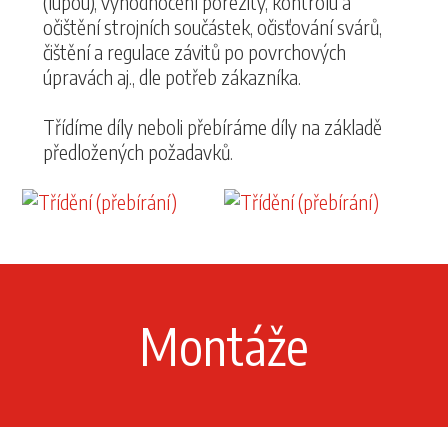
(lupou), vyhodnocení porezity, kontrolu a
očištění strojních součástek, očisťování svárů,
čištění a regulace závitů po povrchových
úpravách aj., dle potřeb zákazníka.
Třídíme díly neboli přebíráme díly na základě
předložených požadavků.
Montáže