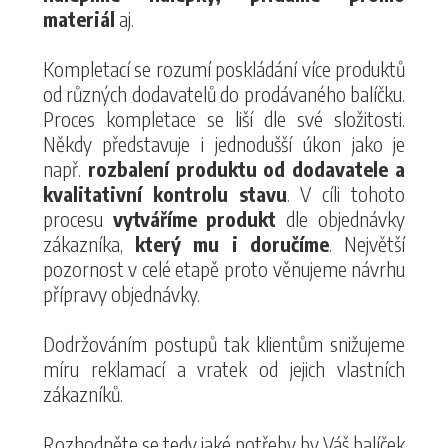
materiál
aj.
Kompletací se rozumí poskládání více produktů
od různých dodavatelů do prodávaného balíčku.
Proces kompletace se liší dle své složitosti.
Někdy představuje i jednodušší úkon jako je
např.
rozbalení produktu od dodavatele a
kvalitativní kontrolu stavu
. V cíli tohoto
procesu
vytváříme produkt
dle objednávky
zákazníka,
který mu i doručíme
. Největší
pozornost v celé etapě proto věnujeme návrhu
přípravy objednávky.
Dodržováním postupů tak klientům snižujeme
míru reklamací a vratek od jejich vlastních
zákazníků.
Rozhodněte se tedy jaké potřeby by Váš balíček