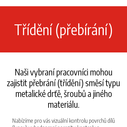
Třídění (přebírání)
Naši vybraní pracovníci mohou
zajistit přebrání (třídění) směsí typu
metalické drťě, šroubů a jiného
materiálu.
Nabízíme pro vás vizuální kontrolu povrchů dílů